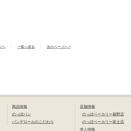
ジへ
一覧へ戻る
次のページへ >
商品情報
店舗情報
のっぽパン
のっぽベーカリー裾野店
バンデロールのこだわり
のっぽベーカリー富士店
求人情報