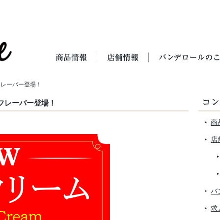
フレーバー登場！
フレーバー登場！
商
店
バ
求