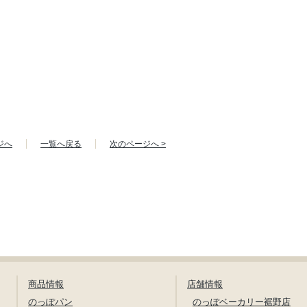
ジへ
一覧へ戻る
次のページへ >
商品情報
店舗情報
のっぽパン
のっぽベーカリー裾野店