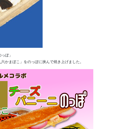
のっぽ」
丸六かまぼこ」をのっぽに挟んで焼き上げました。