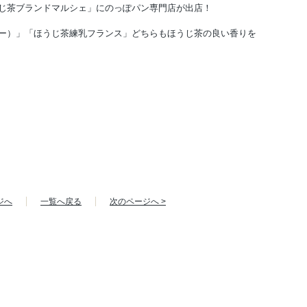
じ茶ブランドマルシェ」にのっぽパン専門店が出店！
ー）」「ほうじ茶練乳フランス」どちらもほうじ茶の良い香りを
ジへ
一覧へ戻る
次のページへ >