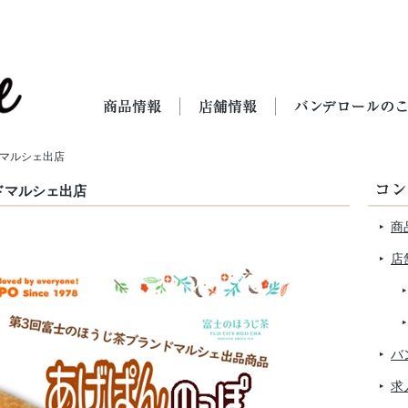
ドマルシェ出店
ドマルシェ出店
商
店
バ
求