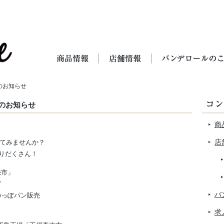
のお知らせ
トのお知らせ
商
店
れてみませんか？
りだくさん！
売市」
宮
バ
のっぽパン販売
求