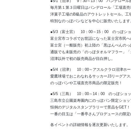
●5/1（沼津） 9：30～13：00 バンデロ
毎月第１第３日曜日はバンデロール「工場直売
洋菓子工場のB級品のアウトレットセール。工
特別なのっぽパンなどを中心に販売いたします
●5/3（富士宮） 10：00～15：00 のっぽ
富士宮市コラボでお世話になった富士宮市民へ
富士宮（一般販売）初上陸の「黒はんぺんのっ
通販でも未販売の「のっぽタオルマフラー」「
沼津以外で初の販売商品が目白押し。
●5/4（沼津） 10：00～アスルクラロ沼津
愛鷹球場でおこわなれるサッカーJ3リーグア
のっぽパンや工場直売市商品の限定販売！
●5/5（三島） 10：00～14：00 のっぽショ
三島市立公園楽寿園内にのっぽパン限定ショッ
恒例のデジタルスタンプラリーで景品をGET！
一番の目玉は「一番亭さんプロデュースの限定
各イベントの詳細情報を逐次更新いたします。