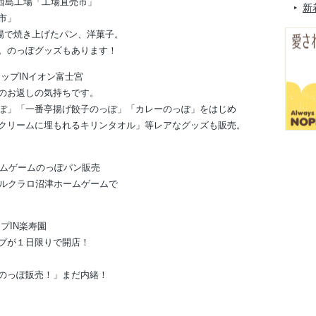
ール西島工場「工場直売市」
新
市」
場で焼き上げたパン、洋菓子。
。のっぽグッズもあります！
ショップINイオン富士宮
のお返しの気持ちです。
ぽ」「一番亭揚げ餃子のっぽ」「カレーのっぽ」をはじめ
クリームに埋もれるキリンタオル」等レアなグッズも販売。
ホームゲームのっぽパン販売
スルクラロ沼津ホームゲームで
ップIN楽寿園
プが１日限りで開店！
のっぽ販売！」まだ内緒！