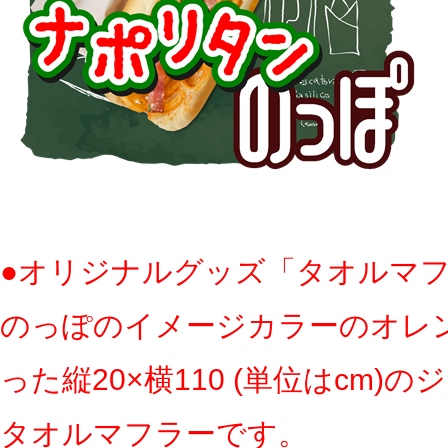
●オリジナルグッズ「タオルマ
のっぽのイメージカラーのオレ
った縦20×横110 (単位はcm)
タオルマフラーです。