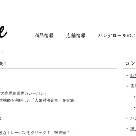
決！
決！
商
店
材の鹿児島黒豚カレーパン」
票機能を利用した「人気対決企画」を実施！
バ
O！
求
きなカレーパンをクリック！ 投票完了！