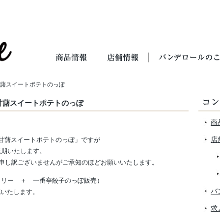
三島甘藷スイートポテトのっぽ
！三島甘藷スイートポテトのっぽ
商
店
島甘藷スイートポテトのっぽ」ですが
延期いたします。
申し訳ございませんがご承知のほどお願いいたします。
ラリー ＋ 一番亭餃子のっぽ販売）
バ
施いたします。
求