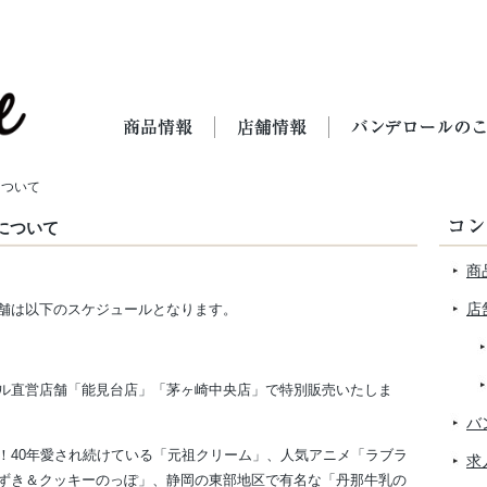
について
について
商
店
舗は以下のスケジュールとなります。
ル直営店舗「能見台店」「茅ヶ崎中央店」で特別販売いたしま
バ
！40年愛され続けている「元祖クリーム」、人気アニメ「ラブラ
求
ずき＆クッキーのっぽ」、静岡の東部地区で有名な「丹那牛乳の