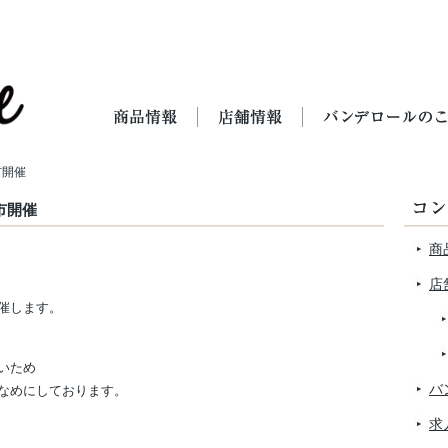
市開催
売市開催
商
店
催します。
いため
バ
なめにしております。
求