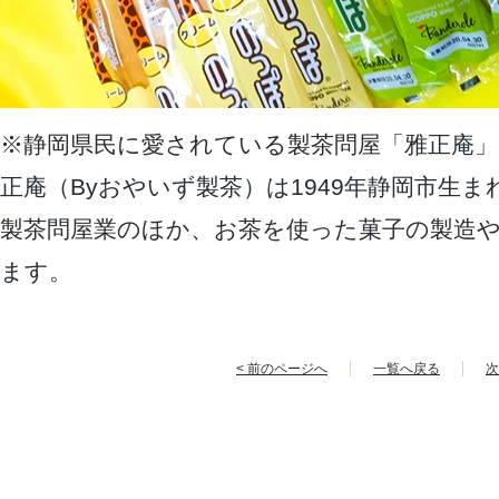
※静岡県民に愛されている製茶問屋「雅正庵
正庵（Byおやいず製茶）は1949年静岡市生
製茶問屋業のほか、お茶を使った菓子の製造
ます。
< 前のページへ
一覧へ戻る
次