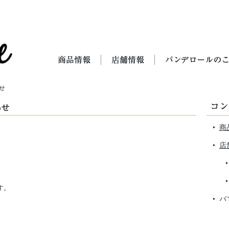
せ
らせ
商
店
す。
バ
求