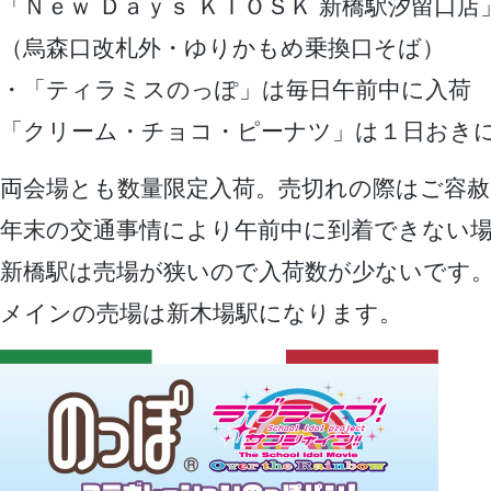
「Ｎｅｗ Ｄａｙｓ ＫＩＯＳＫ 新橋駅汐留口店
（烏森口改札外・ゆりかもめ乗換口そば）
・「ティラミスのっぽ」は毎日午前中に入荷
「クリーム・チョコ・ピーナツ」は１日おき
両会場とも数量限定入荷。売切れの際はご容
年末の交通事情により午前中に到着できない
新橋駅は売場が狭いので入荷数が少ないです
メインの売場は新木場駅になります。