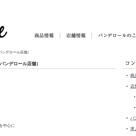
（バンデロール店舗）
（バンデロール店舗）
商
店
バ
を中心に
求