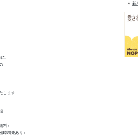
新
様に、
の
たします
場
無料）
臨時増発あり）