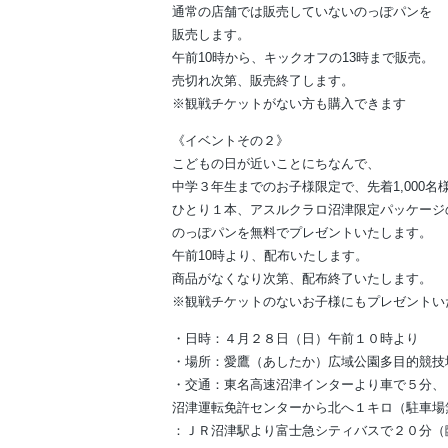
通常の店舗では販売していないのっぽパンを
販売します。
午前10時から、キックオフの13時まで販売。
売切れ次第、販売終了します。
※観戦チケットがない方も購入できます
《イベントその２》
こどもの日が近いことにちなんで、
中学３年生までのお子様限定で、先着1,000名
ひとり１本、アスルクラロ沼津限定パッケージ
のっぽパンを無料でプレゼントいたします。
午前10時より、配布いたします。
商品がなくなり次第、配布終了いたします。
※観戦チケットのないお子様にもプレゼントい
・日時：４月２８日（日）午前１０時より
・場所：愛鷹（あしたか）広域公園多目的競技
・交通：東名高速沼津インターより車で５分、
沼津運転免許センターから北へ１キロ（駐車場
：ＪＲ沼津駅より富士急シティバスで２０分（