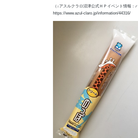
（↓アスルクラロ沼津公式ＨＰイベント情報：
https://www.azul-claro.jp/information/44316/