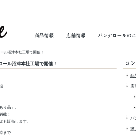
ロール沼津本社工場で開催！
ロール沼津本社工場で開催！
商
店
場
あり品」、
満載！
バ
ぽも販売します。
求
時まで