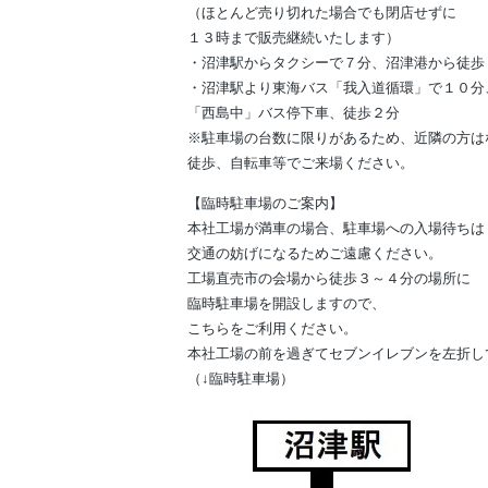
（ほとんど売り切れた場合でも閉店せずに
１３時まで販売継続いたします）
・沼津駅からタクシーで７分、沼津港から徒歩
・沼津駅より東海バス「我入道循環」で１０分
「西島中」バス停下車、徒歩２分
※駐車場の台数に限りがあるため、近隣の方は
徒歩、自転車等でご来場ください。
【臨時駐車場のご案内】
本社工場が満車の場合、駐車場への入場待ちは
交通の妨げになるためご遠慮ください。
工場直売市の会場から徒歩３～４分の場所に
臨時駐車場を開設しますので、
こちらをご利用ください。
本社工場の前を過ぎてセブンイレブンを左折し
（↓臨時駐車場）