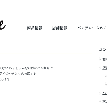
商
店
ょんないTV」しょんない秋のパン祭りで
テイのやきとりのっぽ」を
たします。
バ
求