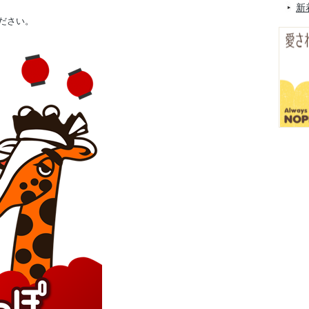
新
ださい。