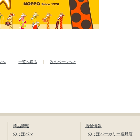
ジへ
一覧へ戻る
次のページへ >
商品情報
店舗情報
のっぽパン
のっぽベーカリー裾野店