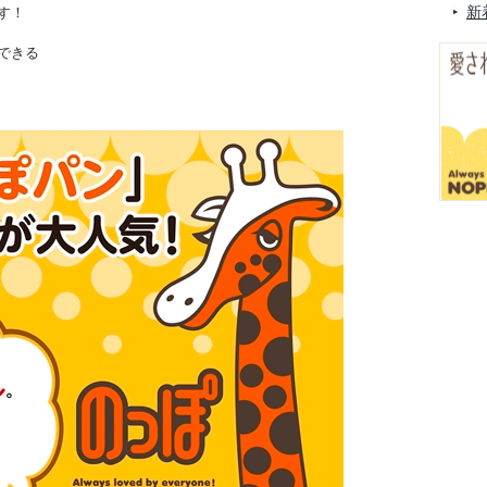
新
す！
できる