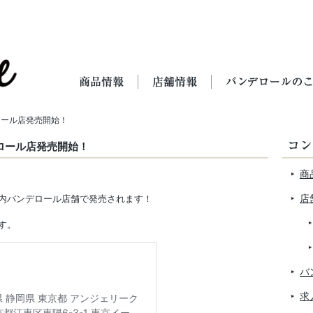
ロール店発売開始！
デロール店発売開始！
商
店
内バンデロール店舗で発売されます！
す。
バ
求